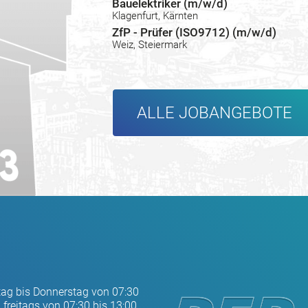
Bauelektriker (m/w/d)
Klagenfurt, Kärnten
ZfP - Prüfer (ISO9712) (m/w/d)
Weiz, Steiermark
ALLE JOBANGEBOTE
tag bis Donnerstag von 07:30
 freitags von 07:30 bis 13:00