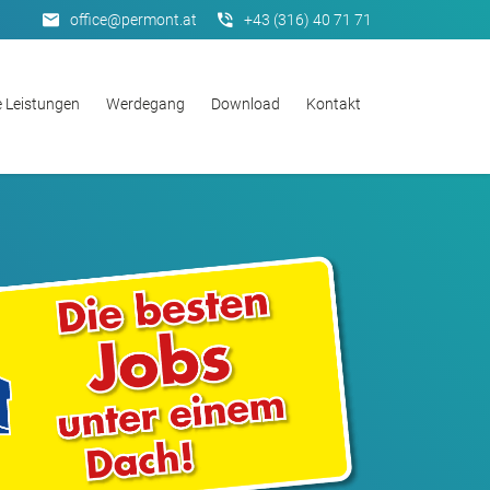
office@permont.at
+43 (316) 40 71 71
 Leistungen
Werdegang
Download
Kontakt