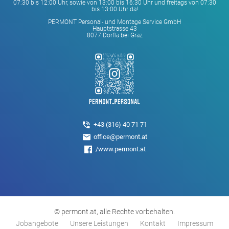
07:30 bis 12:00 Uhr, sowie von 13:00 bis 16:30 Uhr und freitags von 07:30
bis 13:00 Uhr da!
PERMONT Personal- und Montage Service GmbH
Hauptstrasse 43
8077 Dörfla bei Graz
+43 (316) 40 71 71
office@permont.at
/www.permont.at
© permont.at, alle Rechte vorbehalten.
Jobangebote
Unsere Leistungen
Kontakt
Impressum