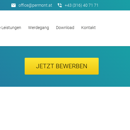
office@permont.at
+43 (316) 40 71 71
 Leistungen
Werdegang
Download
Kontakt
JETZT BEWERBEN